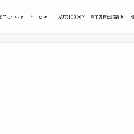
寛子について
サービス
「AUTHOR90™ 」電子書籍出版講座