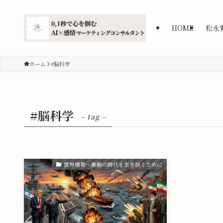
HOME
松永
ホーム
#脳科学
#脳科学
– tag –
世界情勢〜激動の時代を生き抜くために