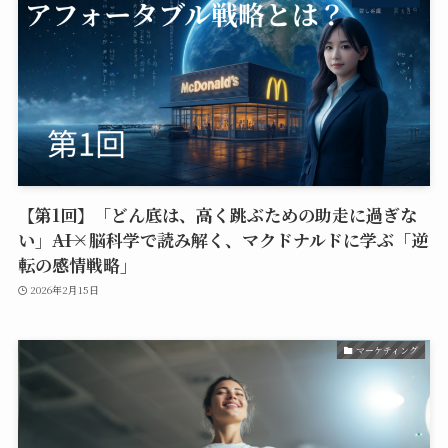
【第1回】「どん底は、高く跳ぶための助走に過ぎな
い」――AI×脳科学で読み解く、マクドナルドに学ぶ「逆
転の感情戦略」
2026年2月15日
マーケティング