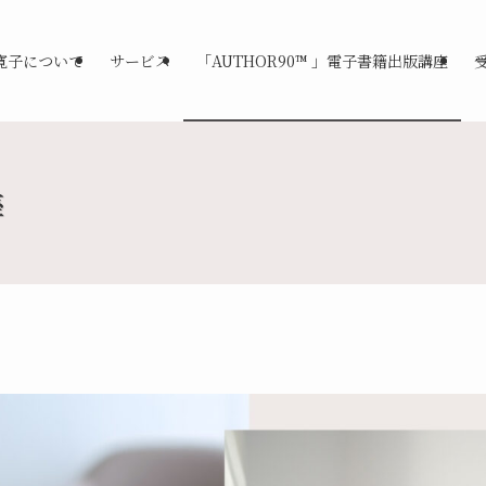
寛子について
サービス
「AUTHOR90™ 」電子書籍出版講座
座