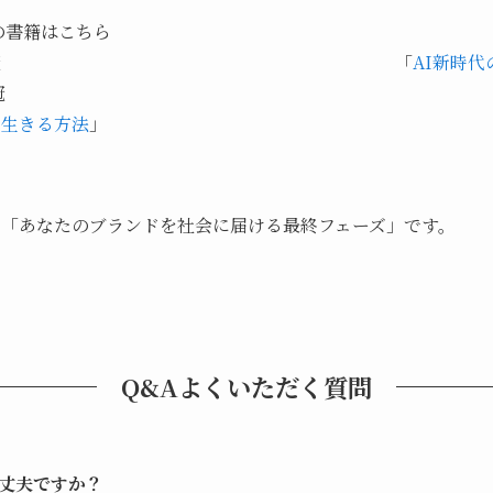
の書籍はこちら
冠
「
AI新時
冠
ら生きる方法
」
して「あなたのブランドを社会に届ける最終フェーズ」です。
Q&Aよくいただく質問
丈夫ですか？