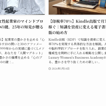
｜女性起業家のマインドブロ
【印税率70%】Kindle出版で月
0の鍵。25年の知見が贈る
稼ぐ｜知識を資産に変える電子書
版の始め方
伝】起業家の豊かさを止める「心
Kindle出版（KDP）で知識を資産に変
す10の問いと30のアファメー
率70%を実現する具体的な方法を解説。A
999年からの実績に基づくLメソ
や脳科学的アプローチを取り入れ、副業
6年、あなたを「人間マグネット」
権威性を同時に手に入れる戦略を公開し
 豊かさの循環を止める「心のブ
Luxury Women's Business Acade
の鍵：...
る、豊かさを守り抜くための新しい...
2026年1月14日