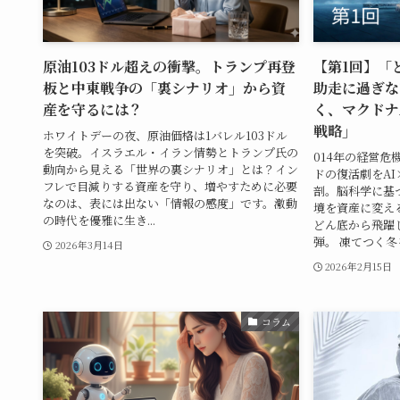
原油103ドル超えの衝撃。トランプ再登
【第1回】「
板と中東戦争の「裏シナリオ」から資
助走に過ぎない
産を守るには？
く、マクドナ
戦略」
ホワイトデーの夜、原油価格は1バレル103ドル
を突破。イスラエル・イラン情勢とトランプ氏の
014年の経営
動向から見える「世界の裏シナリオ」とは？イン
ドの復活劇をA
フレで目減りする資産を守り、増やすために必要
剖。脳科学に基
なのは、表には出ない「情報の感度」です。激動
境を資産に変え
の時代を優雅に生き...
どん底から飛躍
弾。 凍てつく冬を
2026年3月14日
2026年2月15日
コラム