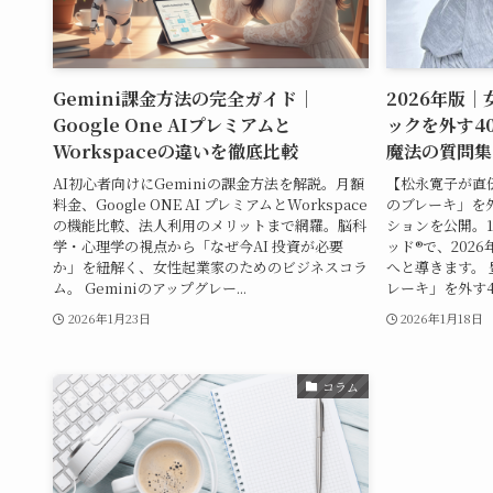
Gemini課金方法の完全ガイド｜
2026年版
Google One AIプレミアムと
ックを外す4
Workspaceの違いを徹底比較
魔法の質問集
AI初心者向けにGeminiの課金方法を解説。月額
【松永寛子が直
料金、Google ONE AI プレミアムとWorkspace
のブレーキ」を外
の機能比較、法人利用のメリットまで網羅。脳科
ションを公開。1
学・心理学の視点から「なぜ今AI 投資が必要
ッド®で、202
か」を紐解く、女性起業家のためのビジネスコラ
へと導きます。
ム。 Geminiのアップグレー...
レーキ」を外す40
2026年1月23日
2026年1月18日
コラム