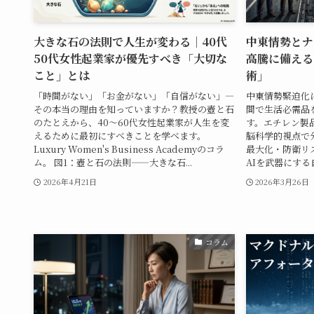
大きな石の法則で人生が変わる｜40代
中東情勢とナ
50代女性起業家が優先すべき「大切な
高騰に備える
こと」とは
術」
「時間がない」「お金がない」「自信がない」—
中東情勢緊迫化
その本当の理由を知っていますか？教授の壺と石
間で生活必需品
のたとえから、40〜60代女性起業家が人生を変
す。エチレン製
えるために最初にすべきことを学べます。
脳科学的視点で
Luxury Women's Business Academyのコラ
最大化・防衛リ
ム。 図1：壺と石の法則——大きな石...
AIを武器にする自
2026年4月21日
2026年3月26日
コラム