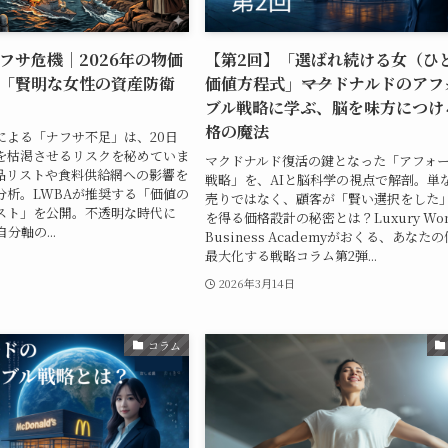
フサ危機｜2026年の物価
【第2回】「選ばれ続ける女（ひ
「賢明な女性の資産防衛
価値方程式」――マクドナルドのア
ブル戦略に学ぶ、脳を味方につけ
格の魔法
による「ナフサ不足」は、20日
を枯渇させるリスクを秘めていま
マクドナルド復活の鍵となった「アフォ
品リストや食料供給網への影響を
戦略」を、AIと脳科学の視点で解剖。単
分析。LWBAが推奨する「価値の
売りではなく、顧客が「賢い選択をした
スト」を公開。不透明な時代に
を得る価格設計の秘密とは？Luxury Wom
分軸の...
Business Academyがおくる、あなた
最大化する戦略コラム第2弾...
2026年3月14日
コラム