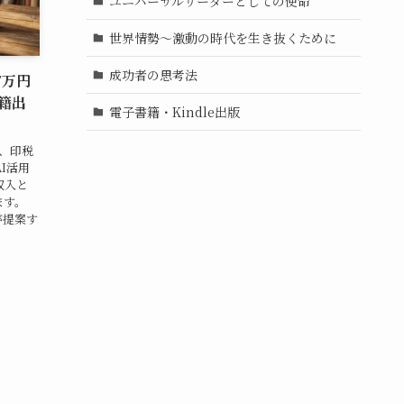
ユニバーサルリーダーとしての使命
世界情勢〜激動の時代を生き抜くために
成功者の思考法
7万円
籍出
電子書籍・Kindle出版
え、印税
I活用
収入と
ます。
myが提案す