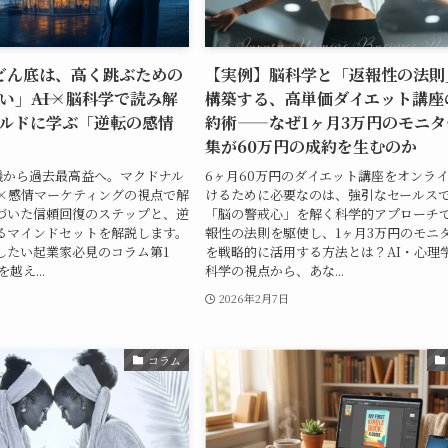
どん底は、高く跳ぶための
【実例】脳科学と「返報性の法則
」――AI×脳科学で読み解
構築する、高単価ダイエット講座
ルドに学ぶ「逆転の感情
約術——なぜ1ヶ月3万円のモニタ
集が60万円の成約を生むのか
危機から過去最高益へ。マクドナル
6ヶ月60万円のダイエット講座をオンラ
I×感情マーケティングの視点で解
けるために必要なのは、強引なセールス
づいた信頼回復のステップと、逆
「脳の警戒心」を解く科学的アプローチ
るマインドセットを解説します。
報性の法則を駆使し、1ヶ月3万円のモニ
したい起業家必見のコラム第1
を戦略的に活用する方法とは？AI・心理
越え...
科学の視点から、あな...
2026年2月7日
コラム