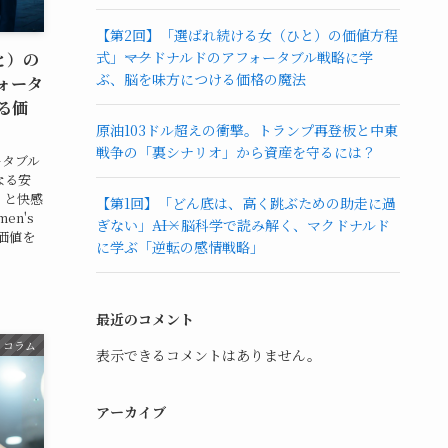
【第2回】「選ばれ続ける女（ひと）の価値方程
式」――マクドナルドのアフォータブル戦略に学
と）の
ぶ、脳を味方につける価格の魔法
フォータ
る価
原油103ドル超えの衝撃。トランプ再登板と中東
戦争の「裏シナリオ」から資産を守るには？
ータブル
なる安
」と快感
【第1回】「どん底は、高く跳ぶための助走に過
en's
ぎない」――AI×脳科学で読み解く、マクドナルド
の価値を
に学ぶ「逆転の感情戦略」
最近のコメント
コラム
表示できるコメントはありません。
アーカイブ