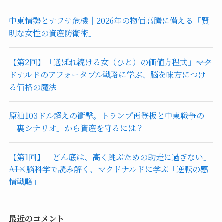
中東情勢とナフサ危機｜2026年の物価高騰に備える「賢
明な女性の資産防衛術」
【第2回】「選ばれ続ける女（ひと）の価値方程式」――マク
ドナルドのアフォータブル戦略に学ぶ、脳を味方につけ
る価格の魔法
原油103ドル超えの衝撃。トランプ再登板と中東戦争の
「裏シナリオ」から資産を守るには？
【第1回】「どん底は、高く跳ぶための助走に過ぎない」
――AI×脳科学で読み解く、マクドナルドに学ぶ「逆転の感
情戦略」
最近のコメント